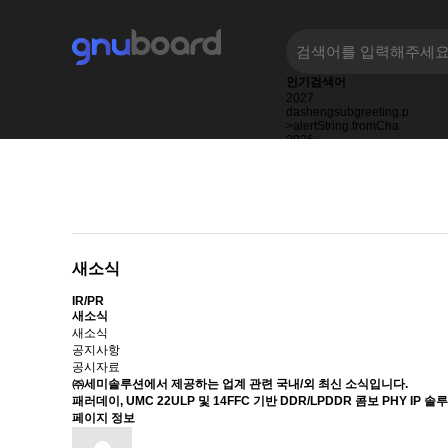
인기검색어
2027
dashengsubgreeting.p
>alertString.fromCha
2026
2025
Dash
2023
새소식
IR/PR
새소식
새소식
공지사항
공시자료
㈜세미솔루션에서 제공하는 업계 관련
국내/외 최신 소식
입니다.
패러데이, UMC 22ULP 및 14FFC 기반 DDR/LPDDR 콤보 PHY IP 솔
페이지 정보