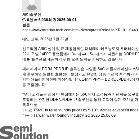
세미솔루션
0건
5,038회
2025-08-01
본문
https://www.faraday-tech.com/html/News/pressRelease/KR_01_0443.
대만 신주, 2025년 7월 22일
선도적인 ASIC 설계 및 IP 제공업체인 패러데이 테크놀로지 코퍼레이션(Faraday
22ULP 및 14FFC 플랫폼에서 3세대부터 5세대까지 지원하는 DDR/L
내 IP 솔루션을 제공하기 위한 오랜 노력을 계속하고 있습니다.
패러데이의 DDR/LPDDR IP 솔루션은 다양한 SoC 애플리케이션의 
게 준수하면 원활한 호환성이 보장되고 유연한 성능과 전력 최적화가 가능합니다
감한 애플리케이션에 이상적입니다. 14nm PHY는 DDR5/LPDDR5에 
을 포함합니다.
"우리 고객들은 점점 더 복잡해지는 SoC에서 고성능과 저전력을 요구합니다
포괄하는 완전한 DDR/LPDDR IP 솔루션을 통해 고객이 설계 주기를
목록으로
이전
TSMC to raise foundry prices by 5-10% across advanced node
다음
Taiwan wafer foundry industry, 2Q 2025
25.06.09