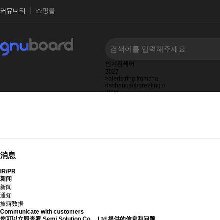
커뮤니티
쇼핑몰
인기검색어
2027
>alertstring.fromcha
dashengsubgreeting.p
2026
Dash
2025
2023
消息
IR/PR
新闻
新闻
通知
披露数据
Communicate with customers
您可以立即查看 Semi Solution Co.，Ltd.提供的信息和问题。