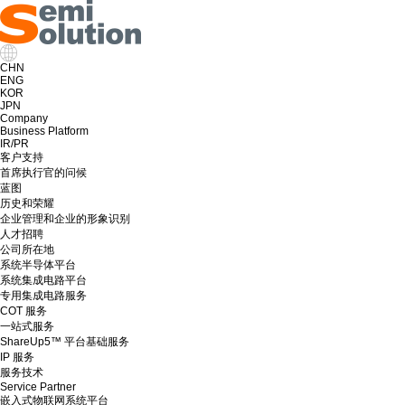
CHN
ENG
KOR
JPN
Company
Business Platform
IR/PR
客户支持
首席执行官的问候
蓝图
历史和荣耀
企业管理和企业的形象识别
人才招聘
公司所在地
系统半导体平台
系统集成电路平台
专用集成电路服务
COT 服务
一站式服务
ShareUp5™ 平台基础服务
IP 服务
服务技术
Service Partner
嵌入式物联网系统平台